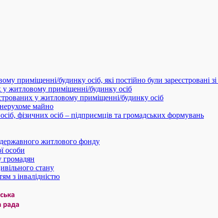
ому приміщенні/будинку осіб, які постійно були зареєстровані з
х у житловому приміщенні/будинку осіб
єстрованих у житловому приміщенні/будинку осіб
 нерухоме майно
сіб, фізичних осіб – підприємців та громадських формувань
а державного житлового фонду
ї особи
у громадян
цивільного стану
тям з інвалідністю