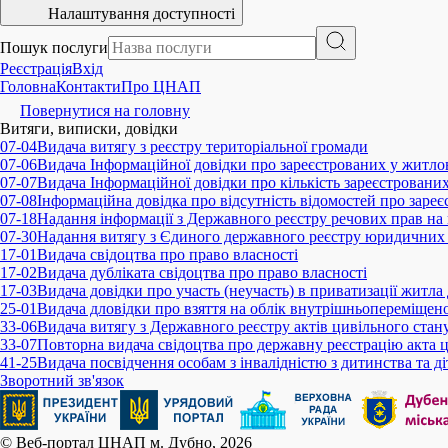
Налаштування доступності
Пошук послуги
Реєстрація
Вхід
Головна
Контакти
Про ЦНАП
Повернутися на головну
Витяги, виписки, довідки
07-04
Видача витягу з реєстру територіальної громади
07-06
Видача Інформаційної довідки про зареєстрованих у житлов
07-07
Видача Інформаційної довідки про кількість зареєстровани
07-08
Інформаційна довідка про відсутність відомостей про заре
07-18
Надання інформації з Державного реєстру речових прав на
07-30
Надання витягу з Єдиного державного реєстру юридичних о
17-01
Видача свідоцтва про право власності
17-02
Видача дубліката свідоцтва про право власності
17-03
Видача довідки про участь (неучасть) в приватизації житл
25-01
Видача дловідки про взяття на облік внутрішньопереміщено
33-06
Видача витягу з Державного реєстру актів цивільного стан
33-07
Повторна видача свідоцтва про державну реєстрацію акта 
41-25
Видача посвідчення особам з інвалідністю з дитинства та ді
Зворотний зв'язок
© Веб-портал ЦНАП м. Дубно, 2026