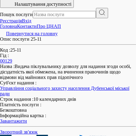
Налаштування доступності
Пошук послуги
Реєстрація
Вхід
Головна
Контакти
Про ЦНАП
Повернутися на головну
Опис послуги 25-11
Код
:
25-11
Гід
:
00129
Назва
:
Видача піклувальнику дозволу для надання згоди особі,
дієздатність якої обмежена, на вчинення правочинів щодо
відмови від майнових прав підопічного
Суб'єкт надання
:
Управління соціального захисту населення Дубенської міської
ради
Строк надання
:
10 календарних днів
Платність послуги
:
Безкоштовна
Інформаційна картка
:
Завантажити
Зворотний зв'язок