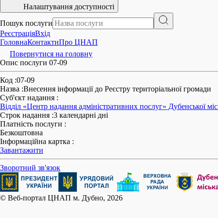
Налаштування доступності
Пошук послуги
Реєстрація
Вхід
Головна
Контакти
Про ЦНАП
Повернутися на головну
Опис послуги 07-09
Код
:
07-09
Назва
:
Внесення інформації до Реєстру територіальної громади
Суб'єкт надання
:
Відділ «Центр надання адміністративних послуг» Дубенської міс
Строк надання
:
3 календарні дні
Платність послуги
:
Безкоштовна
Інформаційна картка
:
Завантажити
Зворотний зв'язок
© Веб-портал ЦНАП м. Дубно, 2026