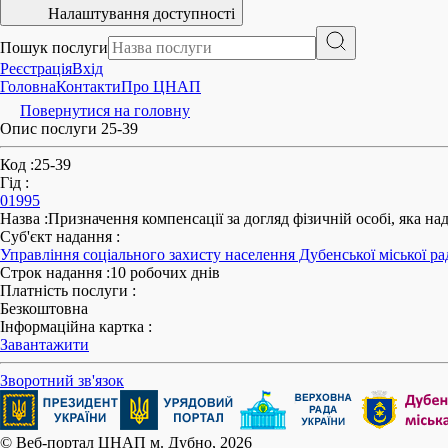
Налаштування доступності
Пошук послуги
Реєстрація
Вхід
Головна
Контакти
Про ЦНАП
Повернутися на головну
Опис послуги 25-39
Код
:
25-39
Гід
:
01995
Назва
:
Призначення компенсації за догляд фізичній особі, яка на
Суб'єкт надання
:
Управління соціального захисту населення Дубенської міської ра
Строк надання
:
10 робочих днів
Платність послуги
:
Безкоштовна
Інформаційна картка
:
Завантажити
Зворотний зв'язок
© Веб-портал ЦНАП м. Дубно, 2026