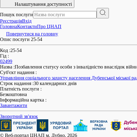
Налаштування доступності
Пошук послуги
Реєстрація
Вхід
Головна
Контакти
Про ЦНАП
Повернутися на головну
Опис послуги 25-54
Код
:
25-54
Гід
:
02499
Назва
:
Позбавлення статусу особи з інвалідністю внаслідок війни
Суб'єкт надання
:
Управління соціального захисту населення Дубенської міської ра
Строк надання
:
30 календарних днів
Платність послуги
:
Безкоштовна
Інформаційна картка
:
Завантажити
Зворотний зв'язок
© Веб-портал ЦНАП м. Дубно, 2026