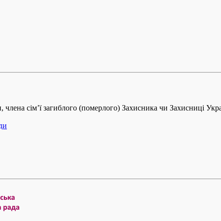
, члена сім’ї загиблого (померлого) Захисника чи Захисниці Укра
ди