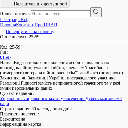
Налаштування доступності
Пошук послуги
Реєстрація
Вхід
Головна
Контакти
Про ЦНАП
Повернутися на головну
Опис послуги 25-59
Код
:
25-59
Гід
:
01597
Назва
:
Видача нового посвідчення особи з інвалідністю
внаслідок війни, учасника війни, члена сім’ї загиблого
(померлого) ветерана війни, члена сім’ї загиблого (померлого)
Захисника чи Захисниці України, постраждалого учасника
Революції Гідності замість непридатного/втраченого та у разі
зміни персональних даних
Суб'єкт надання
:
Управління соціального захисту населення Дубенської міської
ради
Строк надання
:
30 календарних днів
Платність послуги
:
Безкоштовна
Інформаційна картка
: