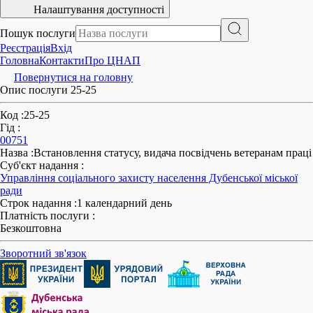
Налаштування доступності
Пошук послуги
Реєстрація
Вхід
Головна
Контакти
Про ЦНАП
Повернутися на головну
Опис послуги 25-25
Код
:
25-25
Гід
:
00751
Назва
:
Встановлення статусу, видача посвідчень ветеранам праці
Суб'єкт надання
:
Управління соціального захисту населення Дубенської міської
ради
Строк надання
:
1 календарний день
Платність послуги
:
Безкоштовна
Зворотний зв'язок