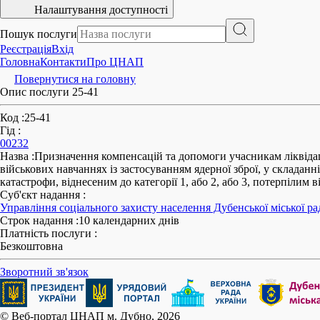
Налаштування доступності
Пошук послуги
Реєстрація
Вхід
Головна
Контакти
Про ЦНАП
Повернутися на головну
Опис послуги 25-41
Код
:
25-41
Гід
:
00232
Назва
:
Призначення компенсацій та допомоги учасникам ліквідації
військових навчаннях із застосуванням ядерної зброї, у складанні
катастрофи, віднесеним до категорії 1, або 2, або 3, потерпілим 
Суб'єкт надання
:
Управління соціального захисту населення Дубенської міської ра
Строк надання
:
10 календарних днів
Платність послуги
:
Безкоштовна
Зворотний зв'язок
© Веб-портал ЦНАП м. Дубно, 2026