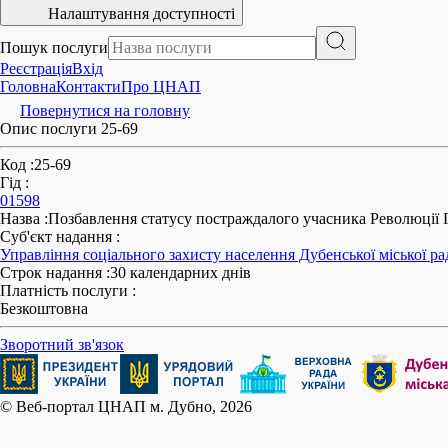
Налаштування доступності
Пошук послуги
Реєстрація
Вхід
Головна
Контакти
Про ЦНАП
Повернутися на головну
Опис послуги 25-69
Код
:
25-69
Гід
:
01598
Назва
:
Позбавлення статусу постраждалого учасника Революції Г
Суб'єкт надання
:
Управління соціального захисту населення Дубенської міської ра
Строк надання
:
30 календарних днів
Платність послуги
:
Безкоштовна
Зворотний зв'язок
© Веб-портал ЦНАП м. Дубно, 2026