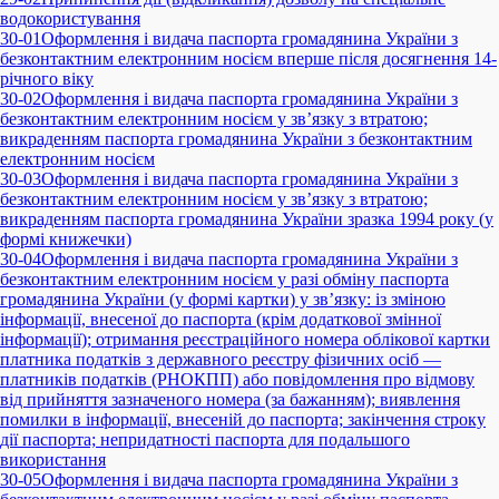
водокористування
30-01
Оформлення і видача паспорта громадянина України з
безконтактним електронним носієм вперше після досягнення 14-
річного віку
30-02
Оформлення і видача паспорта громадянина України з
безконтактним електронним носієм у зв’язку з втратою;
викраденням паспорта громадянина України з безконтактним
електронним носієм
30-03
Оформлення і видача паспорта громадянина України з
безконтактним електронним носієм у зв’язку з втратою;
викраденням паспорта громадянина України зразка 1994 року (у
формі книжечки)
30-04
Оформлення і видача паспорта громадянина України з
безконтактним електронним носієм у разі обміну паспорта
громадянина України (у формі картки) у зв’язку: із зміною
інформації, внесеної до паспорта (крім додаткової змінної
інформації); отримання реєстраційного номера облікової картки
платника податків з державного реєстру фізичних осіб —
платників податків (РНОКПП) або повідомлення про відмову
від прийняття зазначеного номера (за бажанням); виявлення
помилки в інформації, внесеній до паспорта; закінчення строку
дії паспорта; непридатності паспорта для подальшого
використання
30-05
Оформлення і видача паспорта громадянина України з