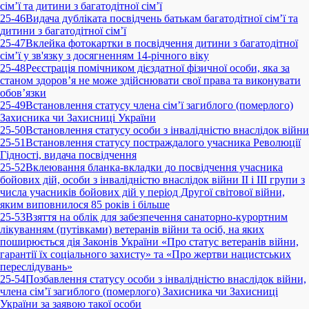
сім’ї та дитини з багатодітної сім’ї
25-46
Видача дубліката посвідчень батькам багатодітної сім’ї та
дитини з багатодітної сім’ї
25-47
Вклейка фотокартки в посвідчення дитини з багатодітної
сім’ї у зв'язку з досягненням 14-річного віку
25-48
Реєстрація помічником дієздатної фізичної особи, яка за
станом здоров’я не може здійснювати свої права та виконувати
обов’язки
25-49
Встановлення статусу члена сім’ї загиблого (померлого)
Захисника чи Захисниці України
25-50
Встановлення статусу особи з інвалідністю внаслідок війни
25-51
Встановлення статусу постраждалого учасника Революції
Гідності, видача посвідчення
25-52
Вклеювання бланка-вкладки до посвідчення учасника
бойових дій, особи з інвалідністю внаслідок війни II і III групи з
числа учасників бойових дій у період Другої світової війни,
яким виповнилося 85 років і більше
25-53
Взяття на облік для забезпечення санаторно-курортним
лікуванням (путівками) ветеранів війни та осіб, на яких
поширюється дія Законів України «Про статус ветеранів війни,
гарантії їх соціального захисту» та «Про жертви нацистських
переслідувань»
25-54
Позбавлення статусу особи з інвалідністю внаслідок війни,
члена сім’ї загиблого (померлого) Захисника чи Захисниці
України за заявою такої особи