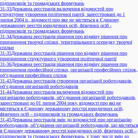
підприємців та громадських формувань
31-33
Державна реєстрація включення відомостей про
структурне утворення політичної партії, зареєстровані до 1
липня 2004 р., відомості про яке не містяться в Єдиному
державному реєстрі юридичних осіб, фізичних осіб -
підприємців та громадських формувань
31-34
Державна реєстрація рішення про відміну рішення про
припинення творчої спілки, територіального осередку творчої
спілки
31-35
Державна реєстрація рішення про відміну рішення про
припинення структурного утворення політичної партії
31-36
Державна реєстрація рішення про відміну рішення про
припинення професійної спілки, організації професійних спілок,
об’єднання професійних спілок
31-43
Державна реєстрація створення організації роботодавців,
об’єднання організацій роботодавців
31-44
Державна реєстрація включення відомостей про
організацію роботодавців, об’єднання організацій роботодавців,
зареєстровані до 01 липня 2004 року, відомості про які не
містяться в Єдиному державному реєстрі юридичних осіб,
фізичних осіб – підприємців та громадських формувань
31-45
Державна реєстрація змін до відомостей про організацію
роботодавців, об’єднання організацій роботодавців, що містяться
в Єдиному державному реєстрі юридичних осіб, фізичних осіб –
підприємців та громадських формувань, у тому числі змін до