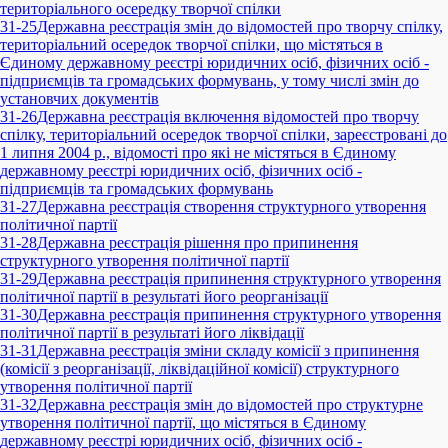
територіального осередку творчої спілки
31-25
Державна реєстрація змін до відомостей про творчу спілку,
територіальний осередок творчої спілки, що містяться в
Єдиному державному реєстрі юридичних осіб, фізичних осіб -
підприємців та громадських формувань, у тому числі змін до
установчих документів
31-26
Державна реєстрація включення відомостей про творчу
спілку, територіальний осередок творчої спілки, зареєстровані до
1 липня 2004 р., відомості про які не містяться в Єдиному
державному реєстрі юридичних осіб, фізичних осіб -
підприємців та громадських формувань
31-27
Державна реєстрація створення структурного утворення
політичної партії
31-28
Державна реєстрація рішення про припинення
структурного утворення політичної партії
31-29
Державна реєстрація припинення структурного утворення
політичної партії в результаті його реорганізації
31-30
Державна реєстрація припинення структурного утворення
політичної партії в результаті його ліквідації
31-31
Державна реєстрація зміни складу комісії з припинення
(комісії з реорганізації, ліквідаційної комісії) структурного
утворення політичної партії
31-32
Державна реєстрація змін до відомостей про структурне
утворення політичної партії, що містяться в Єдиному
державному реєстрі юридичних осіб, фізичних осіб -