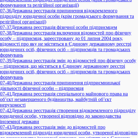
формування та релігійної організації)
07-36
Державна реєстрація припинення відокремленого
підрозділу юридичної особи (крім громадського формування та
релігійної організації)
07-37
Державна реєстрація фізичної особи підприємцем
07-38
Державна реєстрація включення відомостей про фізичну
особу – підприємця, зареєстровану до 01 липня 2004 року,
відомості про яку не містяться в Єдиному державному реєстрі
юридичних осіб, фізичних осіб – підприємців та громадських
формувань
07-39
Державна реєстрація змін до відомостей про фізичну особу
– підприємця, що містяться в Єдиному державному реєстрі
юридичних осіб, фізичних осіб – підприємців та громадських
формувань
07-40
Державна реєстрація припинення підприємницької
діяльності фізичної особи – підприємця
07-41
Державна реєстрація спеціального майнового права на
об’єкт незавершеного будівництва, майбутній об’єкт
нерухомості
07-42
Державна реєстрація створення відокремленого підрозділу
юридичної особи, утвореної відповідно до законодавства
іноземної держави
07-43
Державна реєстрація змін до відомостей про
відокремлений підрозділ юридичної особи, утвореної відповідно