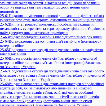
зазначених закладів освіти, а також за всі дні, коли перелічені
особи не відвідували такі заклади, до досягнення ними
повноліття
25-61
Надання щомісячної грошової допомоги на дітей загиблих
(зниклих безвісти), померлих Захисників та Захисниць України
25-62
Виплата грошової компенсації особам, які захищали
незалежність, суверенітет та територіальну цілісність України, за
найм (оренду) ними житлових приміщень
25-63
Видача посвідчення особи з інвалідністю внаслідок війни
25-64
Встановлення статусу члена сім’ї загиблого (померлого)
ветерана війни
25-65
Продовження строку дії посвідчення особи з інвалідністю
внаслідок війни
25-66
Видача посвідчення члена сім’ї загиблого (померлого)
ветерана війни та члена сім’ї загиблого (померлого) Захисника
чи Захисниці України
25-67
Продовження строку дії посвідчення члена сім’ї загиблого
(померлого) ветерана війни та члена сім’ї загиблого (померлого)
Захисника чи Захисниці України
25-68
Видача направлення для отримання послуги з професійної
адаптації осіб, які звільняються або звільнені з військової
служби, з числа ветеранів війни, осіб, які мають особливі
заслуги перед Батьківщиною, членів сімей таких осіб, членів
сімей загиблих (померлих) ветеранів війни, членів сімей
загиблих (померлих) Захисників та Захисниць України