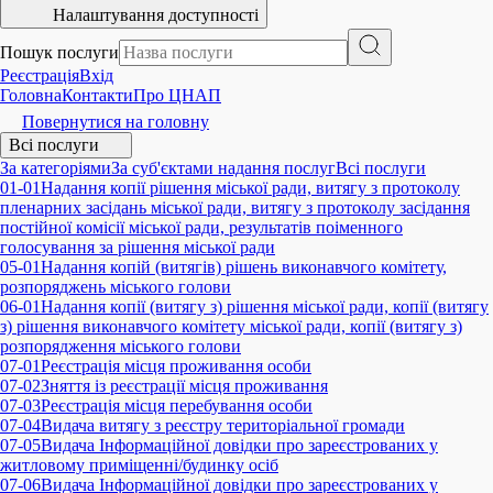
Налаштування доступності
Пошук послуги
Реєстрація
Вхід
Головна
Контакти
Про ЦНАП
Повернутися на головну
Всі послуги
За категоріями
За суб'єктами надання послуг
Всі послуги
01-01
Надання копії рішення міської ради, витягу з протоколу
пленарних засідань міської ради, витягу з протоколу засідання
постійної комісії міської ради, результатів поіменного
голосування за рішення міської ради
05-01
Надання копій (витягів) рішень виконавчого комітету,
розпоряджень міського голови
06-01
Надання копії (витягу з) рішення міської ради, копії (витягу
з) рішення виконавчого комітету міської ради, копії (витягу з)
розпорядження міського голови
07-01
Реєстрація місця проживання особи
07-02
Зняття із реєстрації місця проживання
07-03
Реєстрація місця перебування особи
07-04
Видача витягу з реєстру територіальної громади
07-05
Видача Інформаційної довідки про зареєстрованих у
житловому приміщенні/будинку осіб
07-06
Видача Інформаційної довідки про зареєстрованих у