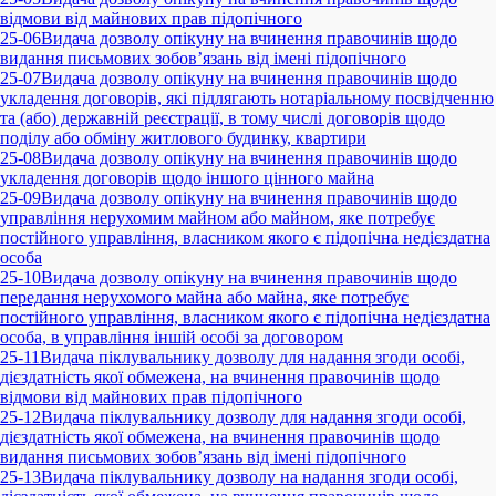
відмови від майнових прав підопічного
25-06
Видача дозволу опікуну на вчинення правочинів щодо
видання письмових зобов’язань від імені підопічного
25-07
Видача дозволу опікуну на вчинення правочинів щодо
укладення договорів, які підлягають нотаріальному посвідченню
та (або) державній реєстрації, в тому числі договорів щодо
поділу або обміну житлового будинку, квартири
25-08
Видача дозволу опікуну на вчинення правочинів щодо
укладення договорів щодо іншого цінного майна
25-09
Видача дозволу опікуну на вчинення правочинів щодо
управління нерухомим майном або майном, яке потребує
постійного управління, власником якого є підопічна недієздатна
особа
25-10
Видача дозволу опікуну на вчинення правочинів щодо
передання нерухомого майна або майна, яке потребує
постійного управління, власником якого є підопічна недієздатна
особа, в управління іншій особі за договором
25-11
Видача піклувальнику дозволу для надання згоди особі,
дієздатність якої обмежена, на вчинення правочинів щодо
відмови від майнових прав підопічного
25-12
Видача піклувальнику дозволу для надання згоди особі,
дієздатність якої обмежена, на вчинення правочинів щодо
видання письмових зобов’язань від імені підопічного
25-13
Видача піклувальнику дозволу на надання згоди особі,