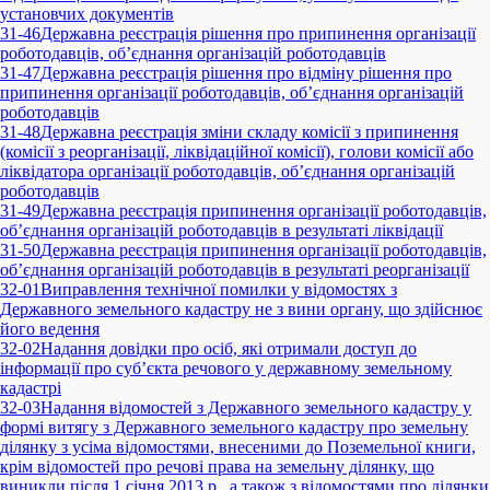
установчих документів
31-46
Державна реєстрація рішення про припинення організації
роботодавців, об’єднання організацій роботодавців
31-47
Державна реєстрація рішення про відміну рішення про
припинення організації роботодавців, об’єднання організацій
роботодавців
31-48
Державна реєстрація зміни складу комісії з припинення
(комісії з реорганізації, ліквідаційної комісії), голови комісії або
ліквідатора організації роботодавців, об’єднання організацій
роботодавців
31-49
Державна реєстрація припинення організації роботодавців,
об’єднання організацій роботодавців в результаті ліквідації
31-50
Державна реєстрація припинення організації роботодавців,
об’єднання організацій роботодавців в результаті реорганізації
32-01
Виправлення технічної помилки у відомостях з
Державного земельного кадастру не з вини органу, що здійснює
його ведення
32-02
Надання довідки про осіб, які отримали доступ до
інформації про суб’єкта речового у державному земельному
кадастрі
32-03
Надання відомостей з Державного земельного кадастру у
формі витягу з Державного земельного кадастру про земельну
ділянку з усіма відомостями, внесеними до Поземельної книги,
крім відомостей про речові права на земельну ділянку, що
виникли після 1 січня 2013 р., а також з відомостями про ділянки