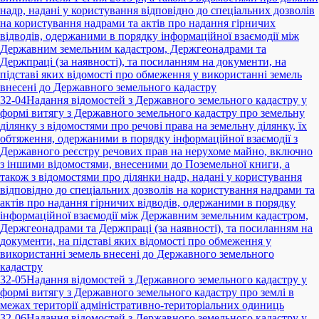
надр, надані у користування відповідно до спеціальних дозволів
на користування надрами та актів про надання гірничих
відводів, одержаними в порядку інформаційної взаємодії між
Державним земельним кадастром, Держгеонадрами та
Держпраці (за наявності), та посиланням на документи, на
підставі яких відомості про обмеження у використанні земель
внесені до Державного земельного кадастру
32-04
Надання відомостей з Державного земельного кадастру у
формі витягу з Державного земельного кадастру про земельну
ділянку з відомостями про речові права на земельну ділянку, їх
обтяження, одержаними в порядку інформаційної взаємодії з
Державного реєстру речових прав на нерухоме майно, включно
з іншими відомостями, внесеними до Поземельної книги, а
також з відомостями про ділянки надр, надані у користування
відповідно до спеціальних дозволів на користування надрами та
актів про надання гірничих відводів, одержаними в порядку
інформаційної взаємодії між Державним земельним кадастром,
Держгеонадрами та Держпраці (за наявності), та посиланням на
документи, на підставі яких відомості про обмеження у
використанні земель внесені до Державного земельного
кадастру
32-05
Надання відомостей з Державного земельного кадастру у
формі витягу з Державного земельного кадастру про землі в
межах території адміністративно-територіальних одиниць
32-06
Надання відомостей з Державного земельного кадастру у