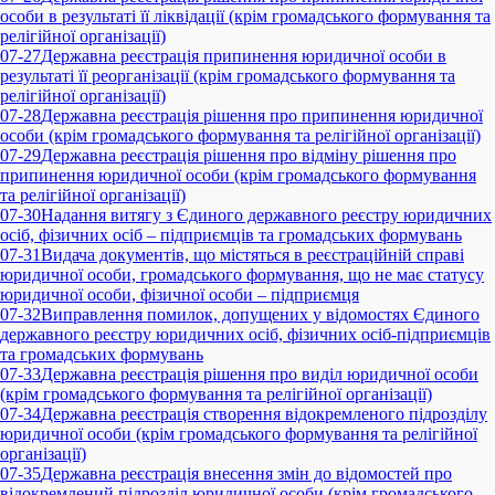
особи в результаті її ліквідації (крім громадського формування та
релігійної організації)
07-27
Державна реєстрація припинення юридичної особи в
результаті її реорганізації (крім громадського формування та
релігійної організації)
07-28
Державна реєстрація рішення про припинення юридичної
особи (крім громадського формування та релігійної організації)
07-29
Державна реєстрація рішення про відміну рішення про
припинення юридичної особи (крім громадського формування
та релігійної організації)
07-30
Надання витягу з Єдиного державного реєстру юридичних
осіб, фізичних осіб – підприємців та громадських формувань
07-31
Видача документів, що містяться в реєстраційній справі
юридичної особи, громадського формування, що не має статусу
юридичної особи, фізичної особи – підприємця
07-32
Виправлення помилок, допущених у відомостях Єдиного
державного реєстру юридичних осіб, фізичних осіб-підприємців
та громадських формувань
07-33
Державна реєстрація рішення про виділ юридичної особи
(крім громадського формування та релігійної організації)
07-34
Державна реєстрація створення відокремленого підрозділу
юридичної особи (крім громадського формування та релігійної
організації)
07-35
Державна реєстрація внесення змін до відомостей про
відокремлений підрозділ юридичної особи (крім громадського