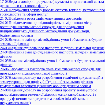
17-03
Видача довідки про участь (неучасть) в приватизації житла
державного житлового фонду
21-01
Погодження режиму роботи об'єктів торгівлі, ресторанного
господарства та сфери послуг
21-02
Повідомна реєстрація колективних договорів
24-01
Повідомлення про відповідність намірів щодо місця
розташування тимчасової споруди для провадження
підприємницької діяльності містобудівній документації,
будівельним нормам
24-02
Внесення змін до містобудівних умов і обмежень забудови
земельної ділянки
24-03
Надання будівельного паспорта забудови земельної ділянки
24-04
Внесення змін до будівельного паспорта забудови земельної
ділянки
24-05
Надання містобудівних умов і обмежень забудови земельної
ділянки
24-06
Оформлення паспорта прив'язки тимчасової споруди для
провадження підприємницької діяльності
24-07
Надання дозволу на розроблення технічної документації із
землеустрою щодо поділу (об'єднання) земельних ділянок
комунальної власності фізичним або юридичним особам
24-08
Надання дозволу на розроблення проєкту землеустрою
щодо відведення земельної ділянки комунальної власності в
оренду фізичним та юридичним особам (під об'єктами
нерухомого майна)