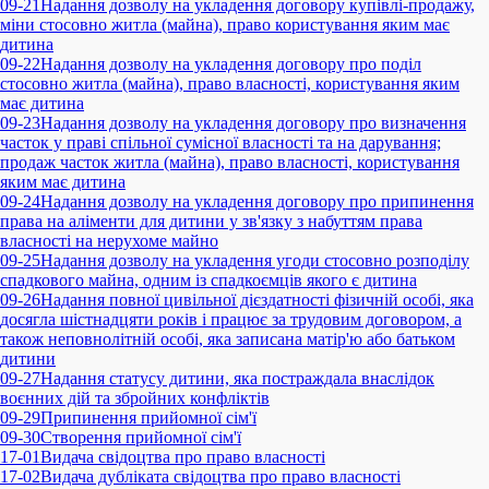
09-21
Надання дозволу на укладення договору купівлі-продажу,
міни стосовно житла (майна), право користування яким має
дитина
09-22
Надання дозволу на укладення договору про поділ
стосовно житла (майна), право власності, користування яким
має дитина
09-23
Надання дозволу на укладення договору про визначення
часток у праві спільної сумісної власності та на дарування;
продаж часток житла (майна), право власності, користування
яким має дитина
09-24
Надання дозволу на укладення договору про припинення
права на аліменти для дитини у зв'язку з набуттям права
власності на нерухоме майно
09-25
Надання дозволу на укладення угоди стосовно розподілу
спадкового майна, одним із спадкоємців якого є дитина
09-26
Надання повної цивільної дієздатності фізичній особі, яка
досягла шістнадцяти років і працює за трудовим договором, а
також неповнолітній особі, яка записана матір'ю або батьком
дитини
09-27
Надання статусу дитини, яка постраждала внаслідок
воєнних дій та збройних конфліктів
09-29
Припинення прийомної сім'ї
09-30
Створення прийомної сім'ї
17-01
Видача свідоцтва про право власності
17-02
Видача дубліката свідоцтва про право власності