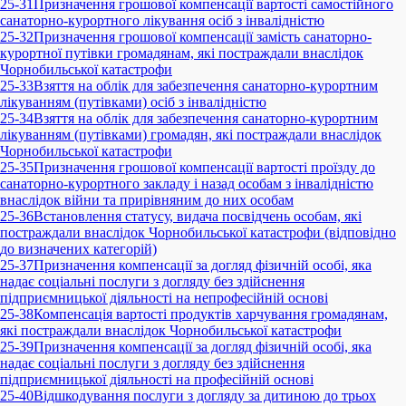
25-31
Призначення грошової компенсації вартості самостійного
санаторно-курортного лікування осіб з інвалідністю
25-32
Призначення грошової компенсації замість санаторно-
курортної путівки громадянам, які постраждали внаслідок
Чорнобильської катастрофи
25-33
Взяття на облік для забезпечення санаторно-курортним
лікуванням (путівками) осіб з інвалідністю
25-34
Взяття на облік для забезпечення санаторно-курортним
лікуванням (путівками) громадян, які постраждали внаслідок
Чорнобильської катастрофи
25-35
Призначення грошової компенсації вартості проїзду до
санаторно-курортного закладу і назад особам з інвалідністю
внаслідок війни та прирівняним до них особам
25-36
Встановлення статусу, видача посвідчень особам, які
постраждали внаслідок Чорнобильської катастрофи (відповідно
до визначених категорій)
25-37
Призначення компенсації за догляд фізичній особі, яка
надає соціальні послуги з догляду без здійснення
підприємницької діяльності на непрофесійній основі
25-38
Компенсація вартості продуктів харчування громадянам,
які постраждали внаслідок Чорнобильської катастрофи
25-39
Призначення компенсації за догляд фізичній особі, яка
надає соціальні послуги з догляду без здійснення
підприємницької діяльності на професійній основі
25-40
Відшкодування послуги з догляду за дитиною до трьох