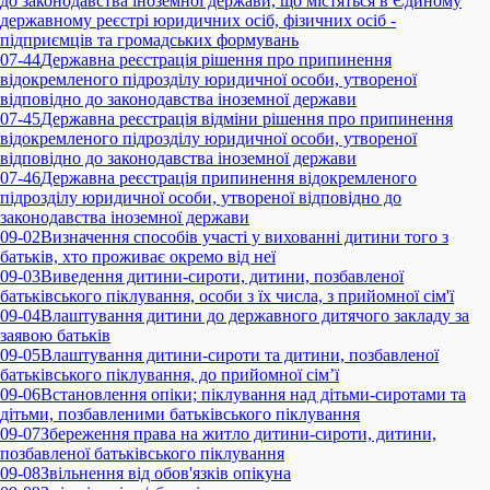
до законодавства іноземної держави, що містяться в Єдиному
державному реєстрі юридичних осіб, фізичних осіб -
підприємців та громадських формувань
07-44
Державна реєстрація рішення про припинення
відокремленого підрозділу юридичної особи, утвореної
відповідно до законодавства іноземної держави
07-45
Державна реєстрація відміни рішення про припинення
відокремленого підрозділу юридичної особи, утвореної
відповідно до законодавства іноземної держави
07-46
Державна реєстрація припинення відокремленого
підрозділу юридичної особи, утвореної відповідно до
законодавства іноземної держави
09-02
Визначення способів участі у вихованні дитини того з
батьків, хто проживає окремо від неї
09-03
Виведення дитини-сироти, дитини, позбавленої
батьківського піклування, особи з їх числа, з прийомної сім'ї
09-04
Влаштування дитини до державного дитячого закладу за
заявою батьків
09-05
Влаштування дитини-сироти та дитини, позбавленої
батьківського піклування, до прийомної сім’ї
09-06
Встановлення опіки; піклування над дітьми-сиротами та
дітьми, позбавленими батьківського піклування
09-07
Збереження права на житло дитини-сироти, дитини,
позбавленої батьківського піклування
09-08
Звільнення від обов'язків опікуна