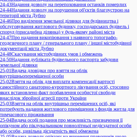
24-43
Надання дозволу на перепоховання останків померлих
24-44
Надання дозволу на порушення об'єктів благоустрою на
території міста Дубно
24-46
Про виділення земельної ділянки для будівництва і
обслуговування житлового будинку, господарських будівель і
споруд (присадибна ділянка) у будь-якому районі міста
24-47
Про надання викопіювання з наявного топографо-
геодезичного плану / генерального плану / іншої містобудівної
документації міста Дубно
24-48
Скасування містобудівних умов і обмежень
24-50
Надання дубліката будівельного паспорта забудови
земельної ділянки
25-01
Видача дловідки про взяття на облік
внутрішньопереміщеної особи
25-02
Взяття на облік для виплати компенсації вартості
самостійного санаторно-курортного лікування осіб, стосовно
яких встановлено факт позбавлення особистої свободи
внаслідок збройної агресії проти України
25-03
Взяття на облік внутрішньо переміщених осіб, які
потребують надання житлового приміщення з фондів житла для
тимчасового проживання
25-04
Видача особі подання про можливість призначення її
опікуном або піклувальником повнолітньої недієздатної особи
або особи, цивільна дієздатність якої обмежена
25-05
Видача дозволу опікуну на вчинення правочинів щодо