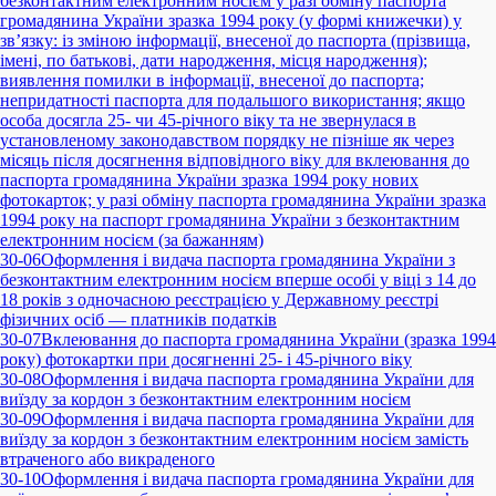
безконтактним електронним носієм у разі обміну паспорта
громадянина України зразка 1994 року (у формі книжечки) у
зв’язку: із зміною інформації, внесеної до паспорта (прізвища,
імені, по батькові, дати народження, місця народження);
виявлення помилки в інформації, внесеної до паспорта;
непридатності паспорта для подальшого використання; якщо
особа досягла 25- чи 45-річного віку та не звернулася в
установленому законодавством порядку не пізніше як через
місяць після досягнення відповідного віку для вклеювання до
паспорта громадянина України зразка 1994 року нових
фотокарток; у разі обміну паспорта громадянина України зразка
1994 року на паспорт громадянина України з безконтактним
електронним носієм (за бажанням)
30-06
Оформлення і видача паспорта громадянина України з
безконтактним електронним носієм вперше особі у віці з 14 до
18 років з одночасною реєстрацією у Державному реєстрі
фізичних осіб — платників податків
30-07
Вклеювання до паспорта громадянина України (зразка 1994
року) фотокартки при досягненні 25- і 45-річного віку
30-08
Оформлення і видача паспорта громадянина України для
виїзду за кордон з безконтактним електронним носієм
30-09
Оформлення і видача паспорта громадянина України для
виїзду за кордон з безконтактним електронним носієм замість
втраченого або викраденого
30-10
Оформлення і видача паспорта громадянина України для