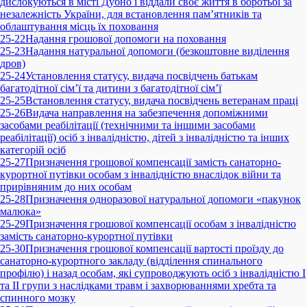
дислокуються в місті Дубно і віддали своє життя в боротьбі за
незалежність України, для встановлення пам’ятників та
облаштування місць їх поховання
25-22
Надання грошової допомоги на поховання
25-23
Надання натуральної допомоги (безкоштовне виділення
дров)
25-24
Установлення статусу, видача посвідчень батькам
багатодітної сім’ї та дитини з багатодітної сім’ї
25-25
Встановлення статусу, видача посвідчень ветеранам праці
25-26
Видача направлення на забезпечення допоміжними
засобами реабілітації (технічними та іншими засобами
реабілітації) осіб з інвалідністю, дітей з інвалідністю та інших
категорій осіб
25-27
Призначення грошової компенсації замість санаторно-
курортної путівки особам з інвалідністю внаслідок війни та
прирівняним до них особам
25-28
Призначення одноразової натуральної допомоги «пакунок
малюка»
25-29
Призначення грошової компенсації особам з інвалідністю
замість санаторно-курортної путівки
25-30
Призначення грошової компенсації вартості проїзду до
санаторно-курортного закладу (відділення спинального
профілю) і назад особам, які супроводжують осіб з інвалідністю I
та II групи з наслідками травм і захворюваннями хребта та
спинного мозку