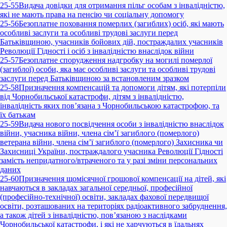
25-55
Видача довідки для отримання пільг особам з інвалідністю,
які не мають права на пенсію чи соціальну допомогу
25-56
Безоплатне поховання померлих (загиблих) осіб, які мають
особливі заслуги та особливі трудові заслуги перед
Батьківщиною, учасників бойових дій, постраждалих учасників
Революції Гідності і осіб з інвалідністю внаслідок війни
25-57
Безоплатне спорудження надгробку на могилі померлої
(загиблої) особи, яка має особливі заслуги та особливі трудові
заслуги перед Батьківщиною за встановленим зразком
25-58
Призначення компенсацій та допомоги дітям, які потерпіли
від Чорнобильської катастрофи, дітям з інвалідністю,
інвалідність яких пов’язана з Чорнобильською катастрофою, та
їх батькам
25-59
Видача нового посвідчення особи з інвалідністю внаслідок
війни, учасника війни, члена сім’ї загиблого (померлого)
ветерана війни, члена сім’ї загиблого (померлого) Захисника чи
Захисниці України, постраждалого учасника Революції Гідності
замість непридатного/втраченого та у разі зміни персональних
даних
25-60
Призначення щомісячної грошової компенсації на дітей, які
навчаються в закладах загальної середньої, професійної
(професійно-технічної) освіти, закладах фахової передвищої
освіти, розташованих на територіях радіоактивного забруднення,
а також дітей з інвалідністю, пов’язаною з наслідками
Чорнобильської катастрофи, і які не харчуються в їдальнях