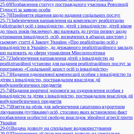
25-69
Позбавлення статусу постраждалого учасника Революції
Гідності за заявою особи
25-70
Прийняття рішення щодо надання соціальних послуг
25-71
Забезпечення направлення на комплексну реабілітацію
(абілітацію) осіб з інвалідністю, дітей з інвалідністю, дітей віком
до трьох років (включно), які належать до групи ризику щодо
отримання інвалідності, осіб, визначених в абзацах шостому і
сьомому статті 4 Закону України «Про реабілітацію осіб з
інвалідністю в Україні», до державного реабілітаційного закладу,
що належить до сфери управління Мінсоцполітики
25-72
Забезпечення направлення дітей з інвалідністю до
реабілітаційної установи для надання реабілітаційних послуг за
програмою «Соціальний захист осіб із інвалідністю»
25-73
Надання одноразової компенсації особам з інвалідністю та
дітям з інвалідністю, постраждалим внаслідок дії
вибухонебезпечних предметів
25-74
Надання щорічної допомоги на оздоровлення особам з
інвалідністю та дітям з інвалідністю, постраждалим внаслідок дії
вибухонебезпечних предметів
25-75
Взяття на облік для забезпечення санаторно-курортним
лікуванням (путівками) осіб, стосовно яких встановлено факт
позбавлення особистої свободи внаслідок збройної агресії проти
України
29-01
Видача дозволу на спеціальне водокористування
29-02
Припинення дії (відкликання) дозволу на спеціальне