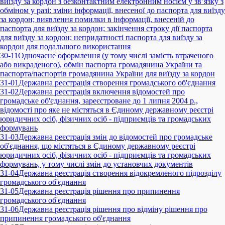
виїзду за кордон з безконтактним електронним носієм у зв’язку з
обміном у разі: зміни інформації, внесеної до паспорта для виїзду
за кордон; виявлення помилки в інформації, внесеній до
паспорта для виїзду за кордон; закінчення строку дії паспорта
для виїзду за кордон; непридатності паспорта для виїзду за
кордон для подальшого використання
30-11
Одночасне оформлення (у тому числі замість втраченого
або викраденого), обмін паспорта громадянина України та
паспорта/паспортів громадянина України для виїзду за кордон
31-01
Державна реєстрація створення громадського об'єднання
31-02
Державна реєстрація включення відомостей про
громадське об'єднання, зареєстроване до 1 липня 2004 р.,
відомості про яке не містяться в Єдиному державному реєстрі
юридичних осіб, фізичних осіб - підприємців та громадських
формувань
31-03
Державна реєстрація змін до відомостей про громадське
об'єднання, що містяться в Єдиному державному реєстрі
юридичних осіб, фізичних осіб - підприємців та громадських
формувань, у тому числі змін до установчих документів
31-04
Державна реєстрація створення відокремленого підрозділу
громадського об'єднання
31-05
Державна реєстрація рішення про припинення
громадського об'єднання
31-06
Державна реєстрація рішення про відміну рішення про
припинення громадського об'єднання