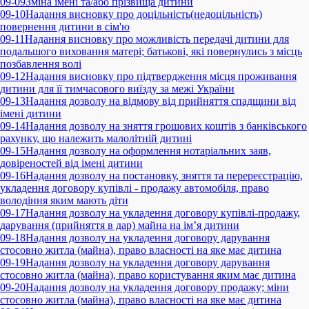
09-09
Змінa імені та/або прізвища дитини
09-10
Надання висновку про доцільність(недоцільність)
повернення дитини в сім'ю
09-11
Надання висновку про можливість передачі дитини для
подальшого виховання матері; батькові, які повернулись з місць
позбавлення волі
09-12
Надання висновку про підтвердження місця проживання
дитини для її тимчасового виїзду за межі України
09-13
Надання дозволу на відмову від прийняття спадщини від
імені дитини
09-14
Надання дозволу на зняття грошових коштів з банківського
рахунку, що належить малолітній дитині
09-15
Надання дозволу на оформлення нотаріальних заяв,
довіреностей від імені дитини
09-16
Надання дозволу на постановку, зняття та перереєстрацію,
укладення договору купівлі - продажу автомобіля, право
володіння яким мають діти
09-17
Надання дозволу на укладення договору купівлі-продажу,
дарування (прийняття в дар) майна на ім’я дитини
09-18
Надання дозволу на укладення договору дарування
стосовно житла (майна), право власності на яке має дитина
09-19
Надання дозволу на укладення договору дарування
стосовно житла (майна), право користування яким має дитина
09-20
Надання дозволу на укладення договору продажу; міни
стосовно житла (майна), право власності на яке має дитина