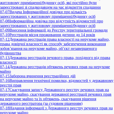
житловому приміщенні/будинку осіб, які постійно були
зареєстровані зі спадкодавцем на час відкриття спадщини
07-07
Видача Інформаційної довідки про кількість
зареєстрованих у житловому приміщенні/будинку осіб
07-08
Інформаційна довідка про відсутність відомостей про
зареєстрованих у житловому приміщенні/будинку осіб
07-09
Внесення інформації до Реєстру територіальної громади
07-10
Реєстрація місця проживання дитини до 14 років
07-12
Державна реєстрація права власності на нерухоме майно,
права довірчої власності як способу забезпечення виконання
зобов’язання на нерухоме майно, об’єкт незавершеного
будівництва
07-13
Державна реєстрація речового права, похідного від права
власності
07-14
Державна реєстрація обтяжень речових прав на нерухоме
майно
07-15
Заборона вчинення реєстраційних дій
07-16
Виправлення технічної помилки, відомостей у державному
реєстрі прав
07-17
Скасування запису Державного реєстру речових прав на
нерухоме майно, скасування державної реєстрації речових прав
на нерухоме майно та їх обтяжень, скасування рішення
державного реєстратора (за судовим рішенням)
07-18
Надання інформації з Державного реєстру речових прав на
нерухоме майно