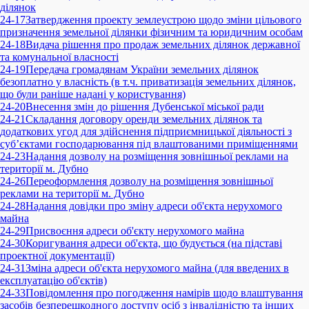
ділянок
24-17
Затвердження проекту землеустрою щодо зміни цільового
призначення земельної ділянки фізичним та юридичним особам
24-18
Видача рішення про продаж земельних ділянок державної
та комунальної власності
24-19
Передача громадянам України земельних ділянок
безоплатно у власність (в т.ч. приватизація земельних ділянок,
що були раніше надані у користування)
24-20
Внесення змін до рішення Дубенської міської ради
24-21
Складання договору оренди земельних ділянок та
додаткових угод для здійснення підприємницької діяльності з
суб’єктами господарювання під влаштованими приміщеннями
24-23
Надання дозволу на розміщення зовнішньої реклами на
території м. Дубно
24-26
Переоформлення дозволу на розміщення зовнішньої
реклами на території м. Дубно
24-28
Надання довідки про зміну адреси об'єкта нерухомого
майна
24-29
Присвоєння адреси об'єкту нерухомого майна
24-30
Коригування адреси об'єкта, що будується (на підставі
проектної документації)
24-31
Зміна адреси об'єкта нерухомого майна (для введених в
експлуатацію об'єктів)
24-33
Повідомлення про погодження намірів щодо влаштування
засобів безперешкодного доступу осіб з інвалідністю та інших