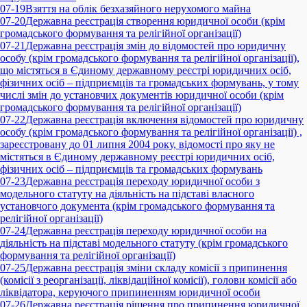
07-19
Взяття на облік безхазяйного нерухомого майна
07-20
Державна реєстрація створення юридичної особи (крім
громадського формування та релігійної організації)
07-21
Державна реєстрація змін до відомостей про юридичну
особу (крім громадського формування та релігійної організації),
що містяться в Єдиному державному реєстрі юридичних осіб,
фізичних осіб – підприємців та громадських формувань, у тому
числі змін до установчих документів юридичної особи (крім
громадського формування та релігійної організації)
07-22
Державна реєстрація включення відомостей про юридичну
особу (крім громадського формування та релігійної організації) ,
зареєстровану до 01 липня 2004 року, відомості про яку не
містяться в Єдиному державному реєстрі юридичних осіб,
фізичних осіб – підприємців та громадських формувань
07-23
Державна реєстрація переходу юридичної особи з
модельного статуту на діяльність на підставі власного
установчого документа (крім громадського формування та
релігійної організації)
07-24
Державна реєстрація переходу юридичної особи на
діяльність на підставі модельного статуту (крім громадського
формування та релігійної організації)
07-25
Державна реєстрація зміни складу комісії з припинення
(комісії з реорганізації, ліквідаційної комісії), голови комісії або
ліквідатора, керуючого припиненням юридичної особи
07-26
Державна реєстрація рішення про припинення юридичної