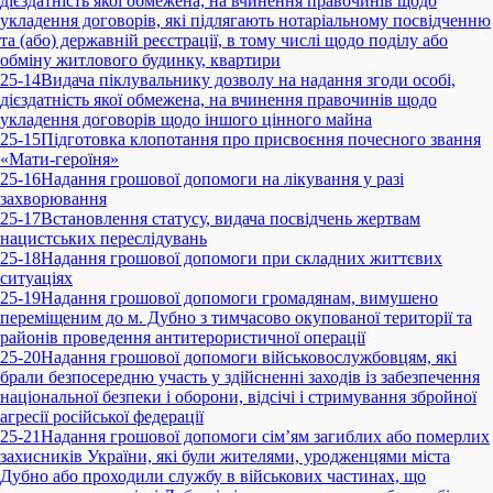
дієздатність якої обмежена, на вчинення правочинів щодо
укладення договорів, які підлягають нотаріальному посвідченню
та (або) державній реєстрації, в тому числі щодо поділу або
обміну житлового будинку, квартири
25-14
Видача піклувальнику дозволу на надання згоди особі,
дієздатність якої обмежена, на вчинення правочинів щодо
укладення договорів щодо іншого цінного майна
25-15
Підготовка клопотання про присвоєння почесного звання
«Мати-героїня»
25-16
Надання грошової допомоги на лікування у разі
захворювання
25-17
Встановлення статусу, видача посвідчень жертвам
нацистських переслідувань
25-18
Надання грошової допомоги при складних життєвих
ситуаціях
25-19
Надання грошової допомоги громадянам, вимушено
переміщеним до м. Дубно з тимчасово окупованої території та
районів проведення антитерористичної операції
25-20
Надання грошової допомоги військовослужбовцям, які
брали безпосередню участь у здійсненні заходів із забезпечення
національної безпеки і оборони, відсічі і стримування збройної
агресії російської федерації
25-21
Надання грошової допомоги сім’ям загиблих або померлих
захисників України, які були жителями, уродженцями міста
Дубно або проходили службу в військових частинах, що