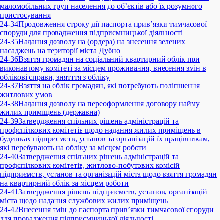
маломобільних груп населення до об’єктів або їх розумного
пристосування
24-34
Продовження строку дії паспорта прив’язки тимчасової
споруди для провадження підприємницької діяльності
24-35
Надання дозволу на (ордера) на знесення зелених
насаджень на території міста Дубно
24-36
Взяття громадян на соціальний квартирний облік при
виконавчому комітеті за місцем проживання, внесення змін в
облікові справи, знятття з обліку
24-37
Взяття на облік громадян, які потребують поліпшення
житлових умов
24-38
Надання дозволу на переоформлення договору найму
жилих приміщень (державна)
24-39
Затвердження спільних рішень адміністрацій та
профспілкових комітетів щодо надання жилих приміщень в
будинках підприємств, установ та організацій їх працівникам,
які перебувають на обліку за місцем роботи
24-40
Затвердження спільних рішень адміністрацій та
профспілкових комітетів, житлово-побутових комісій
підприємств, установ та організацій міста щодо взяття громадян
на квартирний облік за місцем роботи
24-41
Затвердження рішень підприємств, установ, організацій
міста щодо надання службових жилих приміщень
24-42
Внесення змін до паспорта прив’язки тимчасової споруди
для провадження підприємницької діяльності