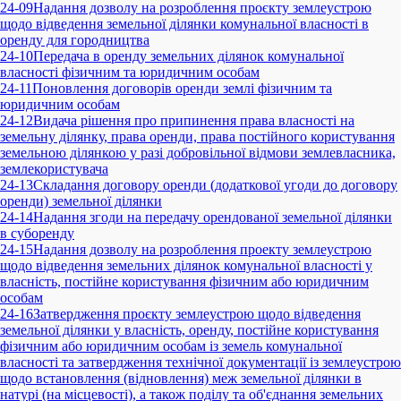
24-09
Надання дозволу на розроблення проєкту землеустрою
щодо відведення земельної ділянки комунальної власності в
оренду для городництва
24-10
Передача в оренду земельних ділянок комунальної
власності фізичним та юридичним особам
24-11
Поновлення договорів оренди землі фізичним та
юридичним особам
24-12
Видача рішення про припинення права власності на
земельну ділянку, права оренди, права постійного користування
земельною ділянкою у разі добровільної відмови землевласника,
землекористувача
24-13
Складання договору оренди (додаткової угоди до договору
оренди) земельної ділянки
24-14
Надання згоди на передачу орендованої земельної ділянки
в суборенду
24-15
Надання дозволу на розроблення проекту землеустрою
щодо відведення земельних ділянок комунальної власності у
власність, постійне користування фізичним або юридичним
особам
24-16
Затвердження проєкту землеустрою щодо відведення
земельної ділянки у власність, оренду, постійне користування
фізичним або юридичним особам із земель комунальної
власності та затвердження технічної документації із землеустрою
щодо встановлення (відновлення) меж земельної ділянки в
натурі (на місцевості), а також поділу та об'єднання земельних