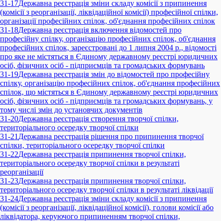
31-17
Державна реєстрація зміни складу комісії з припинення
(комісії з реорганізації, ліквідаційної комісії) професійної спілки,
організації професійних спілок, об'єднання професійних спілок
31-18
Державна реєстрація включення відомостей про
професійну спілку, організацію професійних спілок, об'єднання
професійних спілок, зареєстровані до 1 липня 2004 р., відомості
про яке не містяться в Єдиному державному реєстрі юридичних
осіб, фізичних осіб - підприємців та громадських формувань
31-19
Державна реєстрація змін до відомостей про професійну
спілку, організацію професійних спілок, об'єднання професійних
спілок, що містяться в Єдиному державному реєстрі юридичних
осіб, фізичних осіб - підприємців та громадських формувань, у
тому числі змін до установчих документів
31-20
Державна реєстрація створення творчої спілки,
територіального осередку творчої спілки
31-21
Державна реєстрація рішення про припинення творчої
спілки, територіального осередку творчої спілки
31-22
Державна реєстрація припинення творчої спілки,
територіального осередку творчої спілки в результаті
реорганізації
31-23
Державна реєстрація припинення творчої спілки,
територіального осередку творчої спілки в результаті ліквідації
31-24
Державна реєстрація зміни складу комісії з припинення
(комісії з реорганізації, ліквідаційної комісії), голови комісії або
ліквідатора, керуючого припиненням творчої спілки,