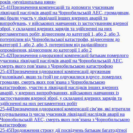
років «муніципальна няня»
25-41
Призначення компенсацій та допомоги учасникам
ліквідації наслідків аварії на Чорнобильській АЕС, громадянам,
які брали участь у ліквідації інших ядерних аварій та
випробувань, у військових навчаннях із застосуванням ядерної
зброї, у складанні ядерних зарядів та здійсненні на них
регламентних робіт, віднесеним до категорії 1, або 2, або 3,
потерпілим від Чорнобильської катастрофи, віднесеним до
категорії 1, або 2, або 3, потерпілим від радіаційного
опромінення, віднесеним до категорії 1 або 2
25-42
Призначення одноразової компенсації батькам померлого
учасника ліквідації наслідків аварії на Чорнобильській АЕС,
смерть якого пов’язана з Чорнобильською катастрофою
25-43
Призначення одноразової компенсації дружинам
(чоловікам), якщо та (той) не одружилися вдруге, померлих
громадян, смерть яких пов’язана з Чорнобильською
катастрофою, участю в ліквідації наслідків інших ядерних
аварій, у ядерних випробуваннях, військових навчаннях із
застосуванням ядерної зброї, у складанні ядерних зарядів та
здійсненні на них регламентних робіт
25-44
Призначення одноразової компенсації сім’ям, які втратили
годувальника із числа учасників ліквідації наслідків аварії на
Чорнобильській АЕС, смерть яких пов’язана з Чорнобильською
катастрофою
25-45
Продовження строку дії посвідчень батькам багатодітної