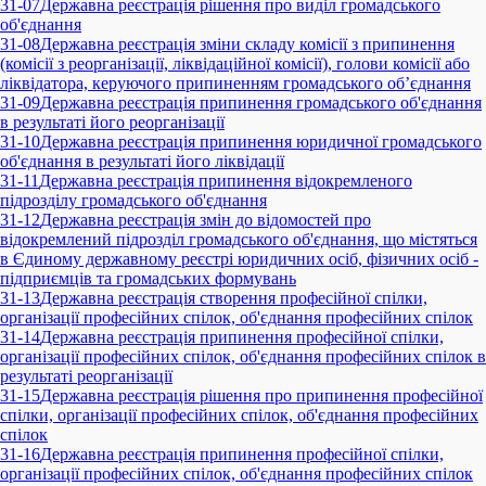
31-07
Державна реєстрація рішення про виділ громадського
об'єднання
31-08
Державна реєстрація зміни складу комісії з припинення
(комісії з реорганізації, ліквідаційної комісії), голови комісії або
ліквідатора, керуючого припиненням громадського об’єднання
31-09
Державна реєстрація припинення громадського об'єднання
в результаті його реорганізації
31-10
Державна реєстрація припинення юридичної громадського
об'єднання в результаті його ліквідації
31-11
Державна реєстрація припинення відокремленого
підрозділу громадського об'єднання
31-12
Державна реєстрація змін до відомостей про
відокремлений підрозділ громадського об'єднання, що містяться
в Єдиному державному реєстрі юридичних осіб, фізичних осіб -
підприємців та громадських формувань
31-13
Державна реєстрація створення професійної спілки,
організації професійних спілок, об'єднання професійних спілок
31-14
Державна реєстрація припинення професійної спілки,
організації професійних спілок, об'єднання професійних спілок в
результаті реорганізації
31-15
Державна реєстрація рішення про припинення професійної
спілки, організації професійних спілок, об'єднання професійних
спілок
31-16
Державна реєстрація припинення професійної спілки,
організації професійних спілок, об'єднання професійних спілок